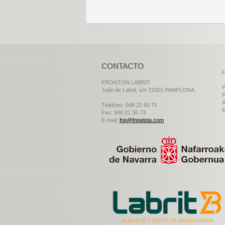
CONTACTO
F
FRONTÓN LABRIT
P
Juán de Labrit, s/n 31001 PAMPLONA
P
A
Télefono: 948 22 60 75
E
Fax: 948 21 36 73
E-mail:
fnp@fnpelota.com