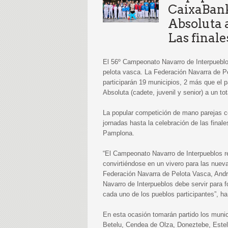
CaixaBank,
Absoluta a
Las finale
El 56º Campeonato Navarro de Interpueblos
pelota vasca. La Federación Navarra de P
participarán 19 municipios, 2 más que el pa
Absoluta (cadete, juvenil y senior) a un tot
La popular competición de mano parejas c
jornadas hasta la celebración de las finale
Pamplona.
“El Campeonato Navarro de Interpueblos rep
convirtiéndose en un vivero para las nuev
Federación Navarra de Pelota Vasca, Andr
Navarro de Interpueblos debe servir para fo
cada uno de los pueblos participantes”, h
En esta ocasión tomarán partido los munici
Betelu, Cendea de Olza, Doneztebe, Estella