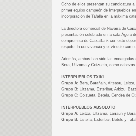
Ocho de ellos presentan su candidatura a 
primer equipo campeón de Interpueblos en
incorporación de Tafalla en la máxima cate
La directora comercial de Navarra de Caix
presentación celebrado en la sala Ágora de
compromiso de CaixaBank con este deporte
respeto, la convivencia y el vínculo con n
Además, ambas han sido las encargadas de
Bera, Ultzama y Goizueta, como cabezas de
INTERPUEBLOS TXIKI
Grupo A:
Bera, Barañain, Altsasu, Leitza, 
Grupo B:
Ultzama, Esteribar, Arbizu, Ba
Grupo C:
Goizueta, Betelu, Cendea de Olza
INTERPUEBLOS ABSOLUTO
Grupo A:
Leitza, Ultzama, Larraun y Bara
Grupo B:
Estella, Esteribar, Betelu y Tafal