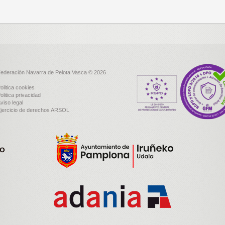
ederación Navarra de Pelota Vasca © 2026
olitica cookies
olitica privacidad
viso legal
jercicio de derechos ARSOL