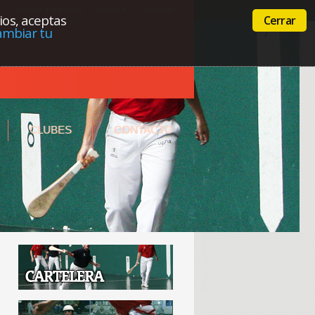
Acceso a la intranet
Euskera
Castellano
cios, aceptas
Cerrar
ambiar tu
CLUBES
CONTACTO