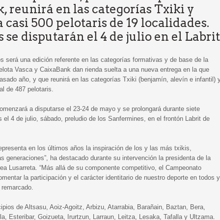
 reunirá en las categorías Txiki y
 casi 500 pelotaris de 19 localidades.
s se disputarán el 4 de julio en el Labrit
 será una edición referente en las categorías formativas y de base de la
elota Vasca y CaixaBank dan rienda suelta a una nueva entrega en la que
sado año, y que reunirá en las categorías Txiki (benjamín, alevín e infantil) 
al de 487 pelotaris.
omenzará a disputarse el 23-24 de mayo y se prolongará durante siete
s el 4 de julio, sábado, preludio de los Sanfermines, en el frontón Labrit de
resenta en los últimos años la inspiración de los y las más txikis,
as generaciones”, ha destacado durante su intervención la presidenta de la
ea Lusarreta. “Más allá de su componente competitivo, el Campeonato
mentar la participación y el carácter identitario de nuestro deporte en todos y
a remarcado.
pios de Altsasu, Aoiz-Agoitz, Arbizu, Atarrabia, Barañain, Baztan, Bera,
, Esteribar, Goizueta, Irurtzun, Larraun, Leitza, Lesaka, Tafalla y Ultzama.