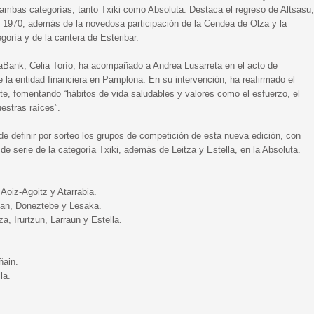
ambas categorías, tanto Txiki como Absoluta. Destaca el regreso de Altsasu,
 1970, además de la novedosa participación de la Cendea de Olza y la
goría y de la cantera de Esteribar.
aBank, Celia Torío, ha acompañado a Andrea Lusarreta en el acto de
 la entidad financiera en Pamplona. En su intervención, ha reafirmado el
, fomentando “hábitos de vida saludables y valores como el esfuerzo, el
uestras raíces”.
 definir por sorteo los grupos de competición de esta nueva edición, con
 serie de la categoría Txiki, además de Leitza y Estella, en la Absoluta.
Aoiz-Agoitz y Atarrabia.
ztan, Doneztebe y Lesaka.
, Irurtzun, Larraun y Estella.
ñain.
la.