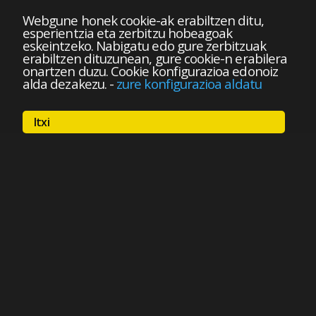
Webgune honek cookie-ak erabiltzen ditu,
esperientzia eta zerbitzu hobeagoak
eskeintzeko. Nabigatu edo gure zerbitzuak
erabiltzen dituzunean, gure cookie-n erabilera
onartzen duzu. Cookie konfigurazioa edonoiz
alda dezakezu.
-
zure konfigurazioa aldatu
Itxi