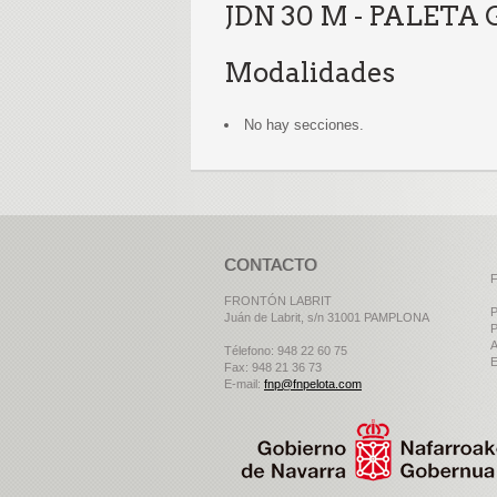
JDN 30 M - PALET
Modalidades
No hay secciones.
CONTACTO
F
FRONTÓN LABRIT
P
Juán de Labrit, s/n 31001 PAMPLONA
P
A
Télefono: 948 22 60 75
E
Fax: 948 21 36 73
E-mail:
fnp@fnpelota.com