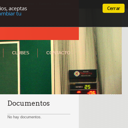
Acceso a la intranet
Euskera
Castellano
cios, aceptas
Cerrar
ambiar tu
CLUBES
CONTACTO
Documentos
No hay documentos.