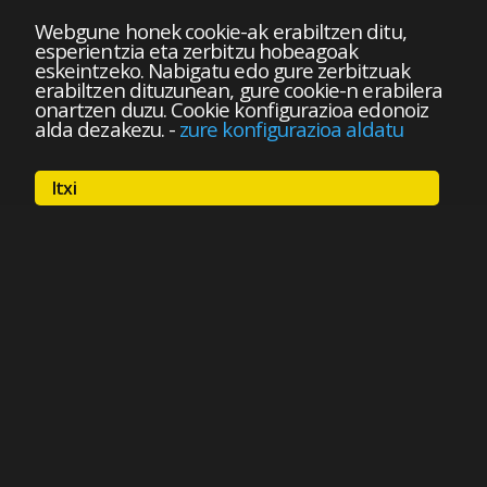
Webgune honek cookie-ak erabiltzen ditu,
esperientzia eta zerbitzu hobeagoak
eskeintzeko. Nabigatu edo gure zerbitzuak
erabiltzen dituzunean, gure cookie-n erabilera
onartzen duzu. Cookie konfigurazioa edonoiz
alda dezakezu.
-
zure konfigurazioa aldatu
Itxi