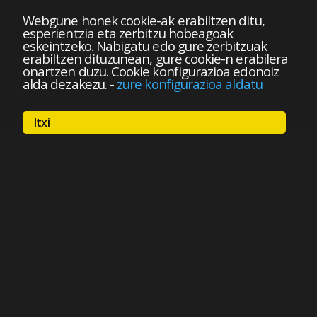
Webgune honek cookie-ak erabiltzen ditu,
esperientzia eta zerbitzu hobeagoak
eskeintzeko. Nabigatu edo gure zerbitzuak
erabiltzen dituzunean, gure cookie-n erabilera
onartzen duzu. Cookie konfigurazioa edonoiz
alda dezakezu.
-
zure konfigurazioa aldatu
Itxi