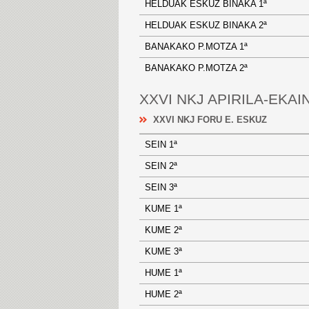
HELDUAK ESKUZ BINAKA 1ª
HELDUAK ESKUZ BINAKA 2ª
BANAKAKO P.MOTZA 1ª
BANAKAKO P.MOTZA 2ª
XXVI NKJ APIRILA-EKAI
XXVI NKJ FORU E. ESKUZ
SEIN 1ª
SEIN 2ª
SEIN 3ª
KUME 1ª
KUME 2ª
KUME 3ª
HUME 1ª
HUME 2ª