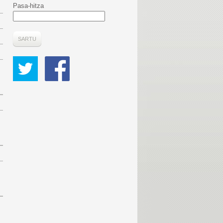
Pasa-hitza
SARTU