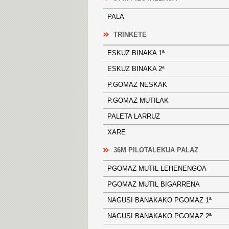
PALA
TRINKETE
ESKUZ BINAKA 1ª
ESKUZ BINAKA 2ª
P.GOMAZ NESKAK
P.GOMAZ MUTILAK
PALETA LARRUZ
XARE
36M PILOTALEKUA PALAZ
PGOMAZ MUTIL LEHENENGOA
PGOMAZ MUTIL BIGARRENA
NAGUSI BANAKAKO PGOMAZ 1ª
NAGUSI BANAKAKO PGOMAZ 2ª