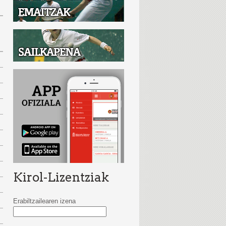
Kirol-Lizentziak
Erabiltzailearen izena