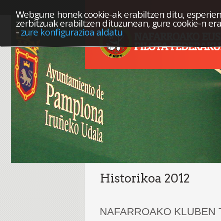
Webgune honek cookie-ak erabiltzen ditu, esperien
zerbitzuak erabiltzen dituzunean, gure cookie-n er
-
zure konfigurazioa aldatu
Historikoa 2012
NAFARROAKO KLUBEN 