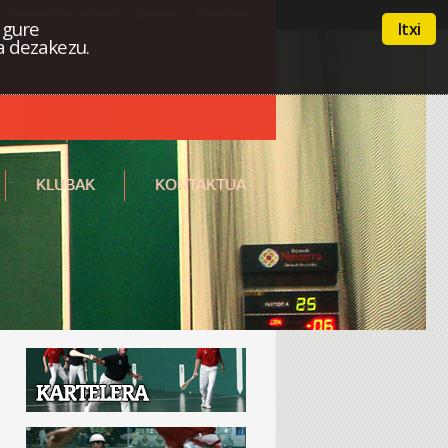
Intraneterako sarbidea
Euskera
Castellano
 gure
Itxi
a dezakezu.
KLUBAK
KONTAKTUA