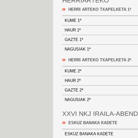
HERRIARTEKO
HERRI ARTEKO TXAPELKETA 1ª
KUME 1ª
HAUR 1ª
GAZTE 1ª
NAGUSIAK 1ª
HERRI ARTEKO TXAPELKETA 2ª
KUME 2ª
HAUR 2ª
GAZTE 2ª
NAGUSIAK 2ª
XXVI NKJ IRAILA-ABEN
ESKUZ BANAKA KADETE
ESKUZ BANAKA KADETE