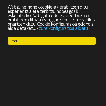
Webgune honek cookie-ak erabiltzen ditu,
esperientzia eta zerbitzu hobeagoak
eskeintzeko. Nabigatu edo gure zerbitzuak
erabiltzen dituzunean, gure cookie-n erabilera
onartzen duzu. Cookie konfigurazioa edonoiz
alda dezakezu.
-
zure konfigurazioa aldatu
Itxi