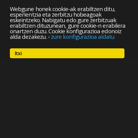
Webgune honek cookie-ak erabiltzen ditu,
esperientzia eta zerbitzu hobeagoak
eskeintzeko. Nabigatu edo gure zerbitzuak
erabiltzen dituzunean, gure cookie-n erabilera
onartzen duzu. Cookie konfigurazioa edonoiz
alda dezakezu.
-
zure konfigurazioa aldatu
Itxi