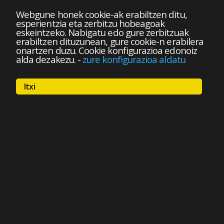
Webgune honek cookie-ak erabiltzen ditu,
esperientzia eta zerbitzu hobeagoak
eskeintzeko. Nabigatu edo gure zerbitzuak
erabiltzen dituzunean, gure cookie-n erabilera
onartzen duzu. Cookie konfigurazioa edonoiz
alda dezakezu.
-
zure konfigurazioa aldatu
Itxi