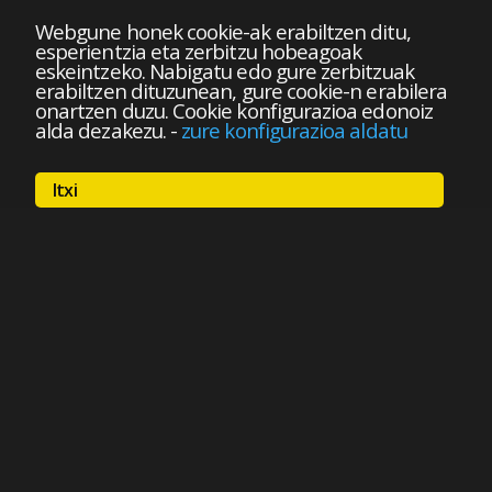
Webgune honek cookie-ak erabiltzen ditu,
esperientzia eta zerbitzu hobeagoak
eskeintzeko. Nabigatu edo gure zerbitzuak
erabiltzen dituzunean, gure cookie-n erabilera
onartzen duzu. Cookie konfigurazioa edonoiz
alda dezakezu.
-
zure konfigurazioa aldatu
Itxi