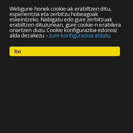
Webgune honek cookie-ak erabiltzen ditu,
esperientzia eta zerbitzu hobeagoak
eskeintzeko. Nabigatu edo gure zerbitzuak
erabiltzen dituzunean, gure cookie-n erabilera
onartzen duzu. Cookie konfigurazioa edonoiz
alda dezakezu.
-
zure konfigurazioa aldatu
Itxi