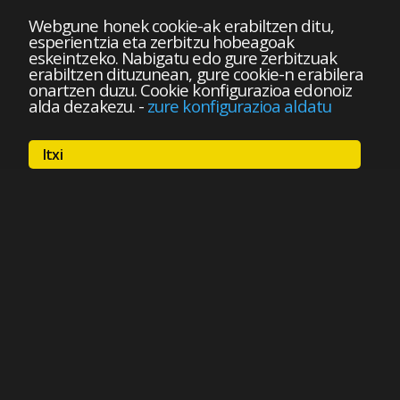
Webgune honek cookie-ak erabiltzen ditu,
esperientzia eta zerbitzu hobeagoak
eskeintzeko. Nabigatu edo gure zerbitzuak
erabiltzen dituzunean, gure cookie-n erabilera
onartzen duzu. Cookie konfigurazioa edonoiz
alda dezakezu.
-
zure konfigurazioa aldatu
Itxi