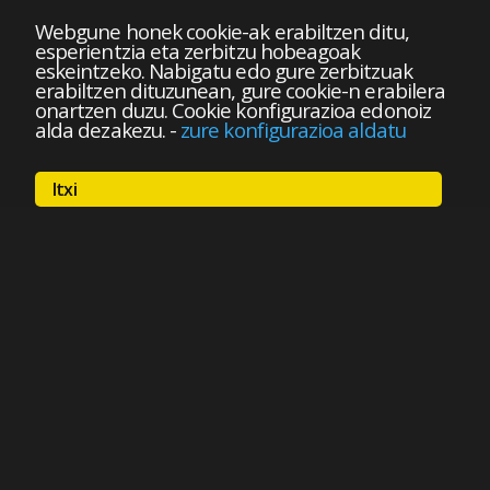
Webgune honek cookie-ak erabiltzen ditu,
esperientzia eta zerbitzu hobeagoak
eskeintzeko. Nabigatu edo gure zerbitzuak
erabiltzen dituzunean, gure cookie-n erabilera
onartzen duzu. Cookie konfigurazioa edonoiz
alda dezakezu.
-
zure konfigurazioa aldatu
Itxi