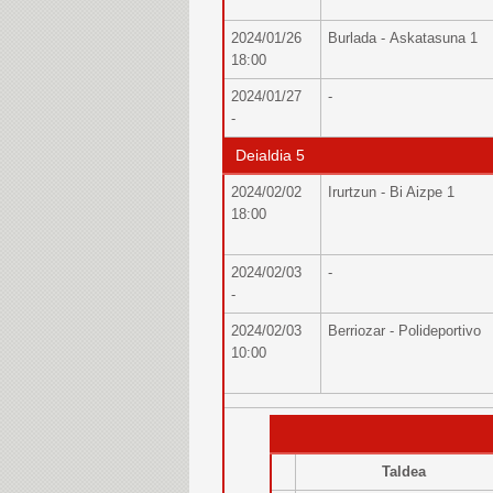
2024/01/26
Burlada - Askatasuna 1
18:00
2024/01/27
-
-
Deialdia 5
2024/02/02
Irurtzun - Bi Aizpe 1
18:00
2024/02/03
-
-
2024/02/03
Berriozar - Polideportivo
10:00
Taldea