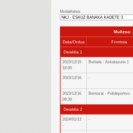
Modalitatea:
Multzoa:
Data/Ordua
Frontoia
Deialdia 1
2023/12/15
Burlada - Askatasuna 1
18:00
2023/12/16
-
-
2023/12/16
Berriozar - Polideportivo
09:30
Deialdia 2
2024/01/13
-
-