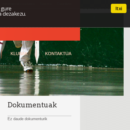
Intraneterako sarbidea
Euskera
Castellano
 gure
Itxi
a dezakezu.
KLUBAK
KONTAKTUA
Dokumentuak
Ez daude dokumenturik