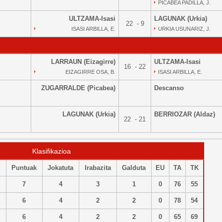
PICABEA PADILLA, J.
ULTZAMA-Isasi
LAGUNAK (Urkia)
22 - 9
ISASI ARBILLA, E.
URKIA USUNARIZ, J.
LARRAUN (Eizagirre)
ULTZAMA-Isasi
16 - 22
EIZAGIRRE OSA, B.
ISASI ARBILLA, E.
ZUGARRALDE (Picabea)
Descanso
LAGUNAK (Urkia)
BERRIOZAR (Aldaz)
22 - 21
Klasifikazioa
Puntuak
Jokatuta
Irabazita
Galduta
EU
TA
TK
7
4
3
1
0
76
55
6
4
2
2
0
78
54
6
4
2
2
0
65
69