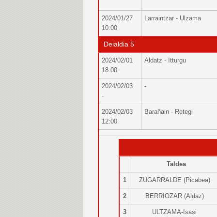
2024/01/27
Larraintzar - Ulzama
10:00
Deialdia 5
2024/02/01
Aldatz - Itturgu
18:00
2024/02/03
-
-
2024/02/03
Barañain - Retegi
12:00
Taldea
1
ZUGARRALDE (Picabea)
2
BERRIOZAR (Aldaz)
3
ULTZAMA-Isasi