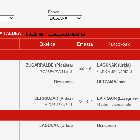
Fasea:
 A TALDEA
Egutegia
Emaitzen egutegia
Etxekoa
Emaitza
Kanpokoak
ZUGARRALDE (Picabea)
LAGUNAK (Urkia)
22 - 9
PICABEA PADILLA, J.
URKIA USUNARIZ, J.
Descanso
ULTZAMA-Isasi
BERRIOZAR (Aldaz)
LARRAUN (Eizagirre)
22 - 0 *
ALDAZ AZKUE, U.
*Equipo no presentado
LAGUNAK (Urkia)
Descanso