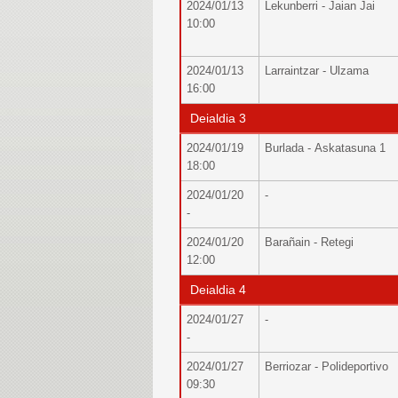
2024/01/13
Lekunberri - Jaian Jai
10:00
2024/01/13
Larraintzar - Ulzama
16:00
Deialdia 3
2024/01/19
Burlada - Askatasuna 1
18:00
2024/01/20
-
-
2024/01/20
Barañain - Retegi
12:00
Deialdia 4
2024/01/27
-
-
2024/01/27
Berriozar - Polideportivo
09:30