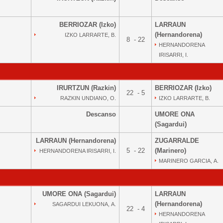
BERRIOZAR (Izko)
LARRAUN
(Hernandorena)
IZKO LARRARTE, B.
8 - 22
HERNANDORENA
IRISARRI, I.
IRURTZUN (Razkin)
BERRIOZAR (Izko)
22 - 5
RAZKIN UNDIANO, O.
IZKO LARRARTE, B.
Descanso
UMORE ONA
(Sagardui)
LARRAUN (Hernandorena)
ZUGARRALDE
5 - 22
(Marinero)
HERNANDORENA IRISARRI, I.
MARINERO GARCIA, A.
UMORE ONA (Sagardui)
LARRAUN
(Hernandorena)
SAGARDUI LEKUONA, A.
22 - 4
HERNANDORENA