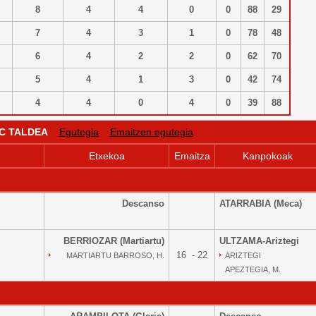
8
4
4
0
0
88
29
7
4
3
1
0
78
48
6
4
2
2
0
62
70
5
4
1
3
0
42
74
4
4
0
4
0
39
88
 C TALDEA
Egutegia
Emaitzen egutegia
Etxekoa
Emaitza
Kanpokoak
Descanso
ATARRABIA (Meca)
BERRIOZAR (Martiartu)
ULTZAMA-Ariztegi
16 - 22
MARTIARTU BARROSO, H.
ARIZTEGI
APEZTEGIA, M.