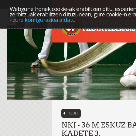
Webgune honek cookie-ak erabiltzen ditu, esperien
zerbitzuak erabiltzen dituzunean, gure cookie-n er
-
zure konfigurazioa aldatu
ITZULI
NKJ - 36 M ESKUZ 
KADETE 3.