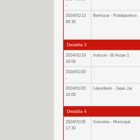
-
2024/01/13
Berriozar - Polideportivo
09:30
Deialdia 3
2024/01/19
Irurtzun - Bi Aizpe 1
18:00
2024/01/20
-
-
2024/01/20
Lekunberri - Jaian Jai
10:00
Deialdia 4
2024/01/26
Goizueta - Municipal
17:30