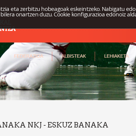
tzia eta zerbitzu hobeagoak eskeintzeko. Nabigatu edo
abilera onartzen duzu. Cookie konfigurazioa edonoiz ald
FEDERAZIOA
ALBISTEAK
LEHIAKETA
BANAKA NKJ - ESKUZ BANAKA