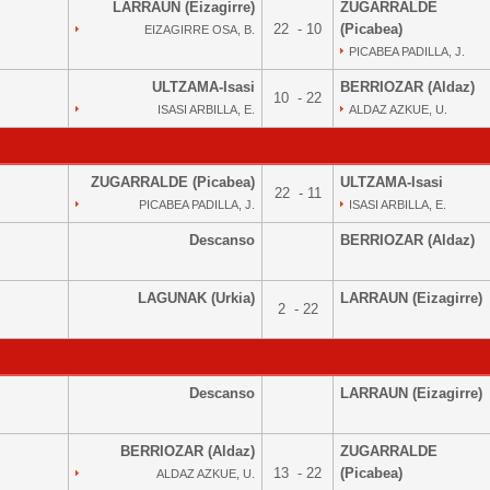
LARRAUN (Eizagirre)
ZUGARRALDE
22 - 10
(Picabea)
EIZAGIRRE OSA, B.
PICABEA PADILLA, J.
ULTZAMA-Isasi
BERRIOZAR (Aldaz)
10 - 22
ISASI ARBILLA, E.
ALDAZ AZKUE, U.
ZUGARRALDE (Picabea)
ULTZAMA-Isasi
22 - 11
PICABEA PADILLA, J.
ISASI ARBILLA, E.
Descanso
BERRIOZAR (Aldaz)
LAGUNAK (Urkia)
LARRAUN (Eizagirre)
2 - 22
Descanso
LARRAUN (Eizagirre)
BERRIOZAR (Aldaz)
ZUGARRALDE
13 - 22
(Picabea)
ALDAZ AZKUE, U.