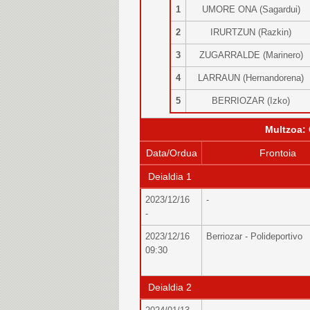
1
UMORE ONA (Sagardui)
2
IRURTZUN (Razkin)
3
ZUGARRALDE (Marinero)
4
LARRAUN (Hernandorena)
5
BERRIOZAR (Izko)
Multzoa:
Data/Ordua
Frontoia
Deialdia 1
2023/12/16
-
-
2023/12/16
Berriozar - Polideportivo
09:30
Deialdia 2