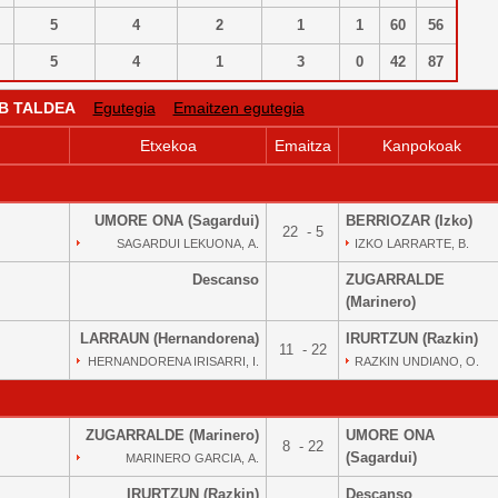
5
4
2
1
1
60
56
5
4
1
3
0
42
87
 B TALDEA
Egutegia
Emaitzen egutegia
Etxekoa
Emaitza
Kanpokoak
UMORE ONA (Sagardui)
BERRIOZAR (Izko)
22 - 5
SAGARDUI LEKUONA, A.
IZKO LARRARTE, B.
Descanso
ZUGARRALDE
(Marinero)
LARRAUN (Hernandorena)
IRURTZUN (Razkin)
11 - 22
HERNANDORENA IRISARRI, I.
RAZKIN UNDIANO, O.
ZUGARRALDE (Marinero)
UMORE ONA
8 - 22
(Sagardui)
MARINERO GARCIA, A.
IRURTZUN (Razkin)
Descanso