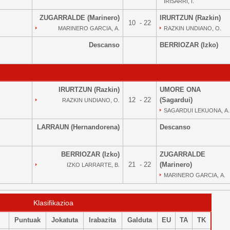
IRISARRI, I.
ZUGARRALDE (Marinero)
IRURTZUN (Razkin)
10 - 22
MARINERO GARCIA, A.
RAZKIN UNDIANO, O.
Descanso
BERRIOZAR (Izko)
IRURTZUN (Razkin)
UMORE ONA
12 - 22
(Sagardui)
RAZKIN UNDIANO, O.
SAGARDUI LEKUONA, A.
LARRAUN (Hernandorena)
Descanso
BERRIOZAR (Izko)
ZUGARRALDE
21 - 22
(Marinero)
IZKO LARRARTE, B.
MARINERO GARCIA, A.
Klasifikazioa
Puntuak
Jokatuta
Irabazita
Galduta
EU
TA
TK