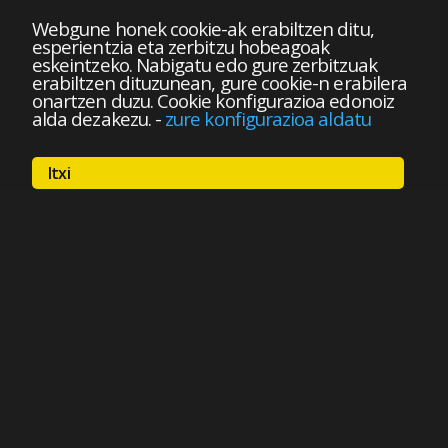
Webgune honek cookie-ak erabiltzen ditu,
esperientzia eta zerbitzu hobeagoak
eskeintzeko. Nabigatu edo gure zerbitzuak
erabiltzen dituzunean, gure cookie-n erabilera
onartzen duzu. Cookie konfigurazioa edonoiz
alda dezakezu.
-
zure konfigurazioa aldatu
Itxi