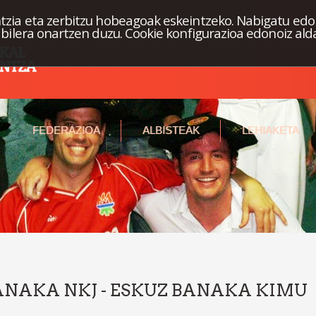
tzia eta zerbitzu hobeagoak eskeintzeko. Nabigatu edo
abilera onartzen duzu. Cookie konfigurazioa edonoiz ald
FEDERAZIOA
ALBISTEAK
LEHIAKETA
 BANAKA NKJ - ESKUZ BANAKA KIMU