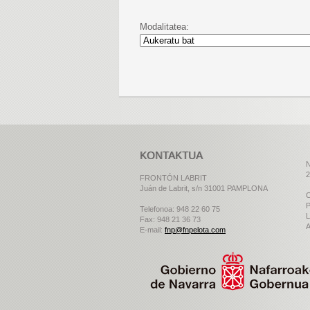
Modalitatea:
KONTAKTUA
N
2
FRONTÓN LABRIT
Juán de Labrit, s/n 31001 PAMPLONA
C
P
Telefonoa: 948 22 60 75
L
Fax: 948 21 36 73
A
E-mail:
fnp@fnpelota.com