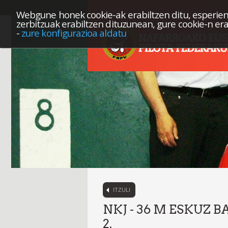
Webgune honek cookie-ak erabiltzen ditu, esperien
zerbitzuak erabiltzen dituzunean, gure cookie-n er
-
zure konfigurazioa aldatu
ITZULI
NKJ - 36 M ESKUZ
2.