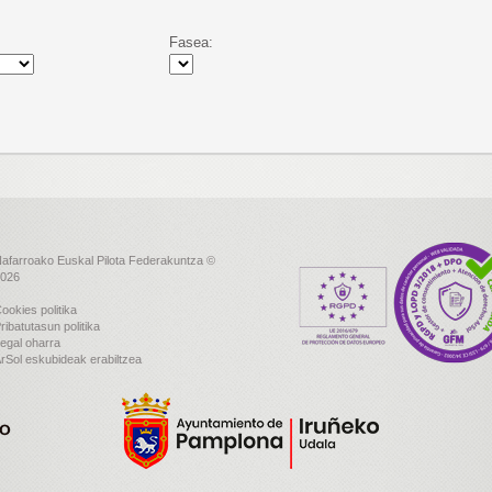
Fasea:
afarroako Euskal Pilota Federakuntza ©
026
ookies politika
ribatutasun politika
egal oharra
rSol eskubideak erabiltzea