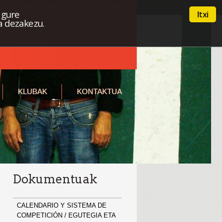
Intraneterako sarbidea
Euskera
Castellano
 gure
Itxi
a dezakezu.
KLUBAK
KONTAKTUA
Dokumentuak
CALENDARIO Y SISTEMA DE
COMPETICIÓN / EGUTEGIA ETA