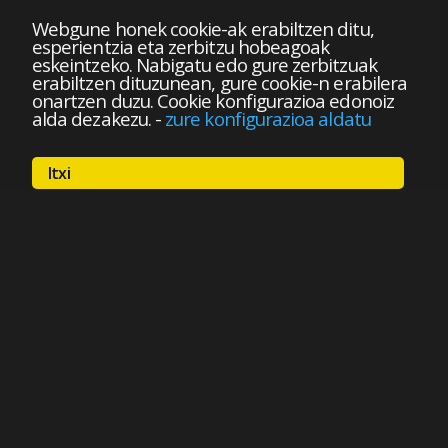
Webgune honek cookie-ak erabiltzen ditu,
esperientzia eta zerbitzu hobeagoak
eskeintzeko. Nabigatu edo gure zerbitzuak
erabiltzen dituzunean, gure cookie-n erabilera
onartzen duzu. Cookie konfigurazioa edonoiz
alda dezakezu.
-
zure konfigurazioa aldatu
Itxi