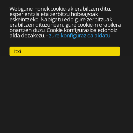
Webgune honek cookie-ak erabiltzen ditu,
esperientzia eta zerbitzu hobeagoak
eskeintzeko. Nabigatu edo gure zerbitzuak
erabiltzen dituzunean, gure cookie-n erabilera
onartzen duzu. Cookie konfigurazioa edonoiz
alda dezakezu.
-
zure konfigurazioa aldatu
Itxi