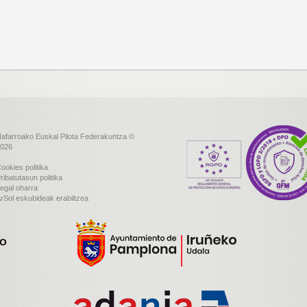
afarroako Euskal Pilota Federakuntza ©
026
ookies politika
ribatutasun politika
egal oharra
rSol eskubideak erabiltzea