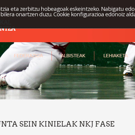
tzia eta zerbitzu hobeagoak eskeintzeko. Nabigatu edo
abilera onartzen duzu. Cookie konfigurazioa edonoiz ald
FEDERAZIOA
ALBISTEAK
LEHIAKETA
PUNTA SEIN KINIELAK NKJ FASE