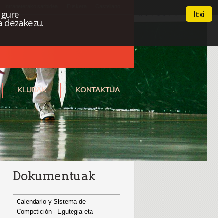
Intraneterako sarbidea
Euskera
Castellano
 gure
Itxi
a dezakezu.
KLUBAK
KONTAKTUA
Dokumentuak
Calendario y Sistema de
Competición - Egutegia eta