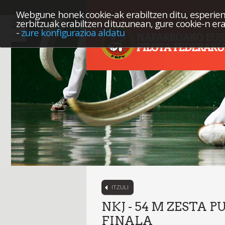
Webgune honek cookie-ak erabiltzen ditu, esperien
zerbitzuak erabiltzen dituzunean, gure cookie-n er
-
zure konfigurazioa aldatu
ITZULI
NKJ - 54 M ZESTA 
FINALA