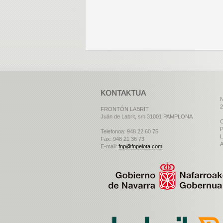
KONTAKTUA
N
2
FRONTÓN LABRIT
Juán de Labrit, s/n 31001 PAMPLONA
C
P
Telefonoa: 948 22 60 75
L
Fax: 948 21 36 73
A
E-mail:
fnp@fnpelota.com