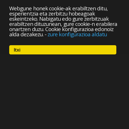
Webgune honek cookie-ak erabiltzen ditu,
esperientzia eta zerbitzu hobeagoak
eskeintzeko. Nabigatu edo gure zerbitzuak
erabiltzen dituzunean, gure cookie-n erabilera
onartzen duzu. Cookie konfigurazioa edonoiz
alda dezakezu.
-
zure konfigurazioa aldatu
Itxi