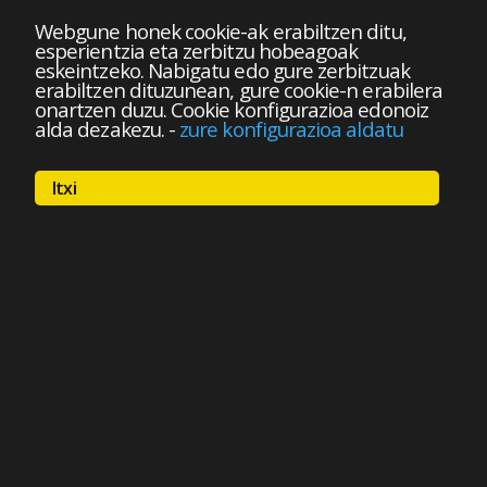
Webgune honek cookie-ak erabiltzen ditu,
esperientzia eta zerbitzu hobeagoak
eskeintzeko. Nabigatu edo gure zerbitzuak
erabiltzen dituzunean, gure cookie-n erabilera
onartzen duzu. Cookie konfigurazioa edonoiz
alda dezakezu.
-
zure konfigurazioa aldatu
Itxi