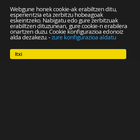
Webgune honek cookie-ak erabiltzen ditu,
esperientzia eta zerbitzu hobeagoak
eskeintzeko. Nabigatu edo gure zerbitzuak
erabiltzen dituzunean, gure cookie-n erabilera
onartzen duzu. Cookie konfigurazioa edonoiz
alda dezakezu.
-
zure konfigurazioa aldatu
Itxi