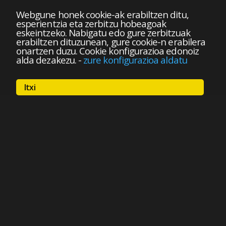
Webgune honek cookie-ak erabiltzen ditu,
esperientzia eta zerbitzu hobeagoak
eskeintzeko. Nabigatu edo gure zerbitzuak
erabiltzen dituzunean, gure cookie-n erabilera
onartzen duzu. Cookie konfigurazioa edonoiz
alda dezakezu.
-
zure konfigurazioa aldatu
Itxi