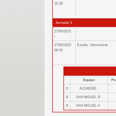
10:30
Jornada 3
27/05/2023
-
-
27/05/2023
Estella - Remontival
09:30
Equipo
Pu
1
ALDABIDE
2
SAN MIGUEL B
3
SAN MIGUEL A