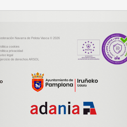
ederación Navarra de Pelota Vasca © 2026
olitica cookies
olitica privacidad
viso legal
jercicio de derechos ARSOL