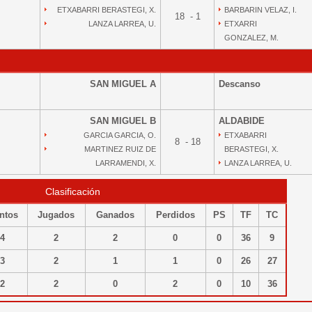
ETXABARRI BERASTEGI, X.
BARBARIN VELAZ, I.
18 - 1
LANZA LARREA, U.
ETXARRI
GONZALEZ, M.
SAN MIGUEL A
Descanso
SAN MIGUEL B
ALDABIDE
GARCIA GARCIA, O.
ETXABARRI
8 - 18
MARTINEZ RUIZ DE
BERASTEGI, X.
LARRAMENDI, X.
LANZA LARREA, U.
Clasificación
ntos
Jugados
Ganados
Perdidos
PS
TF
TC
4
2
2
0
0
36
9
3
2
1
1
0
26
27
2
2
0
2
0
10
36