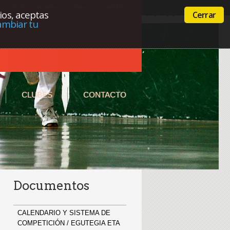
Acceso a la intranet
Euskera
Castellano
cios, aceptas
Cerrar
ambiar tu
CLUBES
CONTACTO
Documentos
CALENDARIO Y SISTEMA DE
COMPETICIÓN / EGUTEGIA ETA