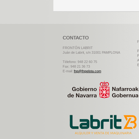
CONTACTO
F
FRONTÓN LABRIT
P
Juán de Labrit, s/n 31001 PAMPLONA
P
A
Télefono: 948 22 60 75
E
Fax: 948 21 36 73
E-mail:
fnp@fnpelota.com