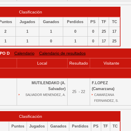
Clasificación
Puntos
Jugados
Ganados
Perdidos
PS
TF
TC
2
1
1
0
0
25
17
1
1
0
1
0
17
25
PO D
Calendario
Calendario de resultados
Local
Resultado
Visitante
MUTILENDAKO (A.
F.LOPEZ
Salvador)
(Camarzana)
25 - 22
SALVADOR MENENDEZ, A.
CAMARZANA
FERNANDEZ, S.
Clasificación
Puntos
Jugados
Ganados
Perdidos
PS
TF
TC