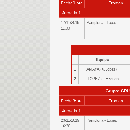
Fecha/Hora
Fronton
Jornada 1
17/11/2019
Pamplona - López
11:00
Equipo
1
AMAYA (X.Lopez)
2
F.LOPEZ (J.Ezquer)
Grupo: GRU
Fecha/Hora
Fronton
Jornada 1
23/11/2019
Pamplona - López
16:30