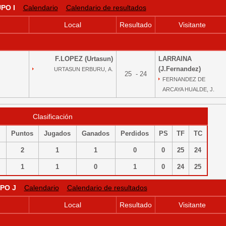
PO I
Calendario
Calendario de resultados
Local
Resultado
Visitante
F.LOPEZ (Urtasun)
LARRAINA
(J.Fernandez)
URTASUN ERBURU, A.
25 - 24
FERNANDEZ DE
ARCAYA HUALDE, J.
Clasificación
Puntos
Jugados
Ganados
Perdidos
PS
TF
TC
2
1
1
0
0
25
24
1
1
0
1
0
24
25
PO J
Calendario
Calendario de resultados
Local
Resultado
Visitante