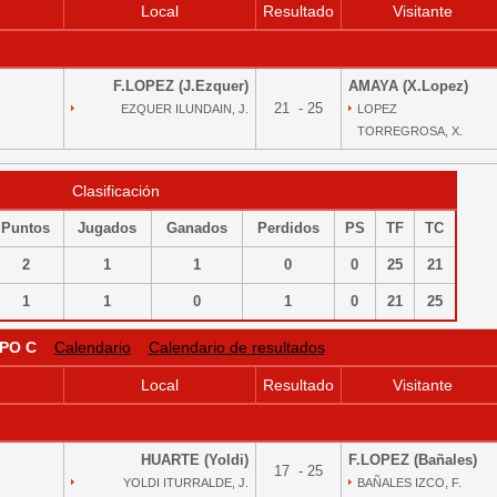
Local
Resultado
Visitante
F.LOPEZ (J.Ezquer)
AMAYA (X.Lopez)
21 - 25
EZQUER ILUNDAIN, J.
LOPEZ
TORREGROSA, X.
Clasificación
Puntos
Jugados
Ganados
Perdidos
PS
TF
TC
2
1
1
0
0
25
21
1
1
0
1
0
21
25
PO C
Calendario
Calendario de resultados
Local
Resultado
Visitante
HUARTE (Yoldi)
F.LOPEZ (Bañales)
17 - 25
YOLDI ITURRALDE, J.
BAÑALES IZCO, F.