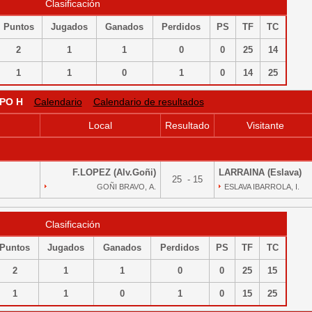
Clasificación
Puntos
Jugados
Ganados
Perdidos
PS
TF
TC
2
1
1
0
0
25
14
1
1
0
1
0
14
25
PO H
Calendario
Calendario de resultados
Local
Resultado
Visitante
F.LOPEZ (Alv.Goñi)
LARRAINA (Eslava)
25 - 15
GOÑI BRAVO, A.
ESLAVA IBARROLA, I.
Clasificación
Puntos
Jugados
Ganados
Perdidos
PS
TF
TC
2
1
1
0
0
25
15
1
1
0
1
0
15
25