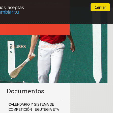
Acceso a la intranet
Euskera
Castellano
cios, aceptas
Cerrar
ambiar tu
CLUBES
CONTACTO
Documentos
CALENDARIO Y SISTEMA DE
COMPETICIÓN - EGUTEGIA ETA