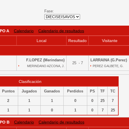
Fase:
PO A
Calendario
Calendario de resultados
Local
Resultado
Visitante
F.LOPEZ (Merindano)
LARRAINA (G.Perez)
25 - 7
MERINDANO AZCONA, J.
PEREZ GALBETE, G.
Clasificación
Puntos
Jugados
Ganados
Perdidos
PS
TF
TC
2
1
1
0
0
25
7
1
1
0
1
0
7
25
PO B
Calendario
Calendario de resultados