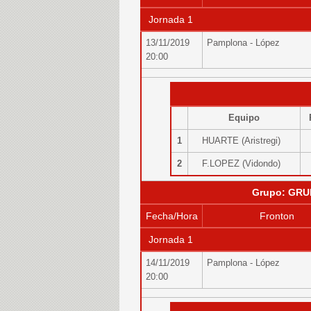
Jornada 1
13/11/2019
Pamplona - López
20:00
Equipo
1
HUARTE (Aristregi)
2
F.LOPEZ (Vidondo)
Grupo: GRU
Fecha/Hora
Fronton
Jornada 1
14/11/2019
Pamplona - López
20:00