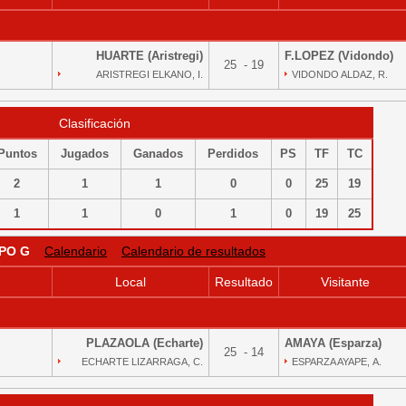
HUARTE (Aristregi)
F.LOPEZ (Vidondo)
25 - 19
ARISTREGI ELKANO, I.
VIDONDO ALDAZ, R.
Clasificación
Puntos
Jugados
Ganados
Perdidos
PS
TF
TC
2
1
1
0
0
25
19
1
1
0
1
0
19
25
PO G
Calendario
Calendario de resultados
Local
Resultado
Visitante
PLAZAOLA (Echarte)
AMAYA (Esparza)
25 - 14
ECHARTE LIZARRAGA, C.
ESPARZA AYAPE, A.