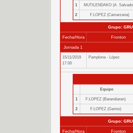
1
MUTILENDAKO (A. Salvad
2
F.LOPEZ (Camarzana)
Grupo: GRU
Fecha/Hora
Fronton
Jornada 1
15/11/2019
Pamplona - López
17:00
Equipo
1
F.LOPEZ (Barandiaran)
2
F.LOPEZ (Gamio)
Grupo: GRU
Fecha/Hora
Fronton