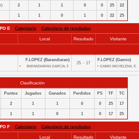
or)
2
1
1
0
0
25
22
1
1
0
1
0
22
25
PO E
Calendario
Calendario de resultados
Local
Resultado
Visitante
F.LOPEZ (Barandiaran)
F.LOPEZ (Gamio)
25 - 17
BARANDIARAN GARCIA, F.
GAMIO MICHELENA, E.
Clasificación
Puntos
Jugados
Ganados
Perdidos
PS
TF
TC
2
1
1
0
0
25
17
1
1
0
1
0
17
25
PO F
Calendario
Calendario de resultados
Local
Resultado
Visitante