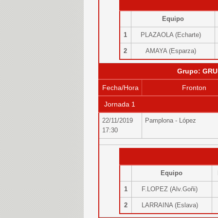
Equipo
1
PLAZAOLA (Echarte)
2
AMAYA (Esparza)
Grupo: GRU
Fecha/Hora
Fronton
Jornada 1
22/11/2019
Pamplona - López
17:30
Equipo
1
F.LOPEZ (Alv.Goñi)
2
LARRAINA (Eslava)