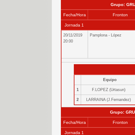
Grupo: GRU
Fecha/Hora
Fronton
Jornada 1
20/11/2019
Pamplona - López
20:00
Equipo
1
F.LOPEZ (Urtasun)
2
LARRAINA (J.Fernandez)
Grupo: GRU
Fecha/Hora
Fronton
Jornada 1