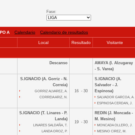
Fase:
PO A
Calendario
Calendario de resultados
Local
Resultado
Visitante
Descanso
AMAYA (I. Alzugaray
- S. Varea)
S.IGNACIO (A. Gorriz - N.
S.IGNACIO (A.
Correia)
Salvador - J.
16 - 30
Espinosa)
GORRIZ ALVAREZ, A.
CORREIA ARIZ, N.
SALVADOR GARCOA, A.
ESPINOSA CERDAN, J.
S.IGNACIO (T. Linares - P.
REDIN (J. Moncada -
Landa)
M. Mesino)
19 - 30
LINARES SALDAÑA, T.
MONCADA OLLERO, J.
LANDA OROZ, P.
MESINO CIREZ, M.