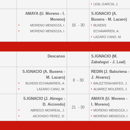
LEAL GARCIA, J.
AMAYA (U. Moreno - I.
S.IGNACIO (A.
Moreno)
Buxens - M. Lazaro)
16 - 30
MORENO MENDOZA, I.
BUXENS
MORENO MENDOZA, I.
ECHAVARREN, A.
LAZARO CANO, M.
Descanso
S.IGNACIO (M.
Zabalegui - J. Leal)
S.IGNACIO (A. Buxens -
REDIN (J. Baleztena -
M. Lazaro)
J. Alvarez)
8 - 30
BUXENS ECHAVARREN, A.
BALEZTENA MATEO, J.
LAZARO CANO, M.
ALVAREZ MOLERES, J.
S.IGNACIO (J. Abrego -
AMAYA (U. Moreno -
D. Aiciondo)
I. Moreno)
21 - 30
ABREGO MONREAL, J.
MORENO MENDOZA, I.
AICIONDO PEREZ, D.
MORENO MENDOZA, I.