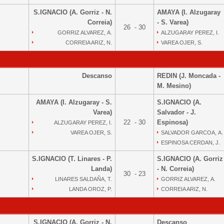
S.IGNACIO (A. Gorriz - N.
AMAYA (I. Alzugaray
Correia)
- S. Varea)
26 - 30
GORRIZ ALVAREZ, A.
ALZUGARAY PEREZ, I.
CORREIA ARIZ, N.
VAREA OJER, S.
Descanso
REDIN (J. Moncada -
M. Mesino)
AMAYA (I. Alzugaray - S.
S.IGNACIO (A.
Varea)
Salvador - J.
22 - 30
Espinosa)
ALZUGARAY PEREZ, I.
VAREA OJER, S.
SALVADOR GARCOA, A.
ESPINOSA CERDAN, J.
S.IGNACIO (T. Linares - P.
S.IGNACIO (A. Gorriz
Landa)
- N. Correia)
30 - 23
LINARES SALDAÑA, T.
GORRIZ ALVAREZ, A.
LANDA OROZ, P.
CORREIA ARIZ, N.
S.IGNACIO (A. Gorriz - N.
Descanso