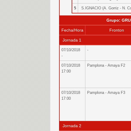
5
S.IGNACIO (A. Gorriz - N. C
Grupo: GRU
Fecha/Hora
Fronton
Jornada 1
07/10/2018
-
-
07/10/2018
Pamplona - Amaya F2
17:00
07/10/2018
Pamplona - Amaya F3
17:00
Jornada 2