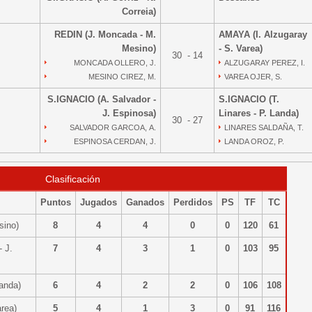
Correia)
REDIN (J. Moncada - M.
AMAYA (I. Alzugaray
Mesino)
- S. Varea)
30 - 14
MONCADA OLLERO, J.
ALZUGARAY PEREZ, I.
MESINO CIREZ, M.
VAREA OJER, S.
S.IGNACIO (A. Salvador -
S.IGNACIO (T.
J. Espinosa)
Linares - P. Landa)
30 - 27
SALVADOR GARCOA, A.
LINARES SALDAÑA, T.
ESPINOSA CERDAN, J.
LANDA OROZ, P.
Clasificación
Puntos
Jugados
Ganados
Perdidos
PS
TF
TC
esino)
8
4
4
0
0
120
61
 J.
7
4
3
1
0
103
95
 Landa)
6
4
2
2
0
106
108
Varea)
5
4
1
3
0
91
116