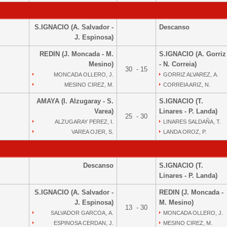
S.IGNACIO (A. Salvador -
Descanso
J. Espinosa)
REDIN (J. Moncada - M.
S.IGNACIO (A. Gorriz
Mesino)
- N. Correia)
30 - 15
MONCADA OLLERO, J.
GORRIZ ALVAREZ, A.
MESINO CIREZ, M.
CORREIA ARIZ, N.
AMAYA (I. Alzugaray - S.
S.IGNACIO (T.
Varea)
Linares - P. Landa)
25 - 30
ALZUGARAY PEREZ, I.
LINARES SALDAÑA, T.
VAREA OJER, S.
LANDA OROZ, P.
Descanso
S.IGNACIO (T.
Linares - P. Landa)
S.IGNACIO (A. Salvador -
REDIN (J. Moncada -
J. Espinosa)
M. Mesino)
13 - 30
SALVADOR GARCOA, A.
MONCADA OLLERO, J.
ESPINOSA CERDAN, J.
MESINO CIREZ, M.