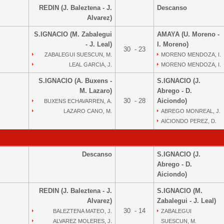
REDIN (J. Baleztena - J.
Descanso
Alvarez)
S.IGNACIO (M. Zabalegui
AMAYA (U. Moreno -
- J. Leal)
I. Moreno)
30 - 23
ZABALEGUI SUESCUN, M.
MORENO MENDOZA, I.
LEAL GARCIA, J.
MORENO MENDOZA, I.
S.IGNACIO (A. Buxens -
S.IGNACIO (J.
M. Lazaro)
Abrego - D.
30 - 28
Aiciondo)
BUXENS ECHAVARREN, A.
LAZARO CANO, M.
ABREGO MONREAL, J.
AICIONDO PEREZ, D.
Descanso
S.IGNACIO (J.
Abrego - D.
Aiciondo)
REDIN (J. Baleztena - J.
S.IGNACIO (M.
Alvarez)
Zabalegui - J. Leal)
30 - 14
BALEZTENA MATEO, J.
ZABALEGUI
ALVAREZ MOLERES, J.
SUESCUN, M.