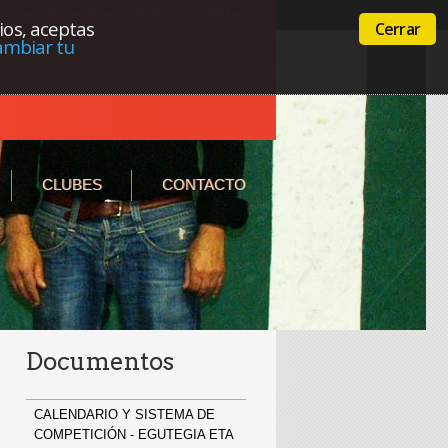
Acceso a la intranet
Euskera
Castellano
cios, aceptas
Cerrar
ambiar tu
CLUBES
CONTACTO
Documentos
CALENDARIO Y SISTEMA DE
COMPETICIÓN - EGUTEGIA ETA